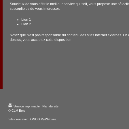
Soucieux de vous offrir le meilleur service qui soit, vous propose une sélecti
susceptibles de vous intéresser:
Lien 1
Lien 2
Notez que n'est pas responsable du contenu des sites Internet externes. En cl
dessus, vous acceptez cette disposition.
Version imprimable
|
Plan du site
© CLM Bois
Site créé avec
IONOS MyWebsite
.